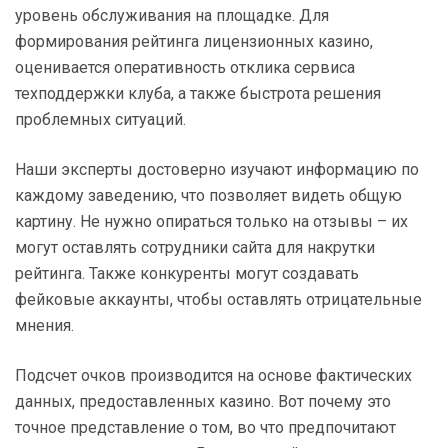
уровень обслуживания на площадке. Для
формирования рейтинга лицензионных казино,
оценивается оперативность отклика сервиса
техподдержки клуба, а также быстрота решения
проблемных ситуаций.
Наши эксперты достоверно изучают информацию по
каждому заведению, что позволяет видеть общую
картину. Не нужно опираться только на отзывы – их
могут оставлять сотрудники сайта для накрутки
рейтинга. Также конкуренты могут создавать
фейковые аккаунты, чтобы оставлять отрицательные
мнения.
Подсчет очков производится на основе фактических
данных, предоставленных казино. Вот почему это
точное представление о том, во что предпочитают