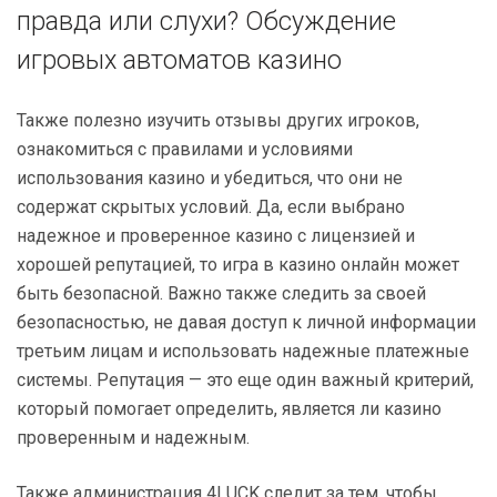
правда или слухи? Обсуждение
игровых автоматов казино
Также полезно изучить отзывы других игроков,
ознакомиться с правилами и условиями
использования казино и убедиться, что они не
содержат скрытых условий. Да, если выбрано
надежное и проверенное казино с лицензией и
хорошей репутацией, то игра в казино онлайн может
быть безопасной. Важно также следить за своей
безопасностью, не давая доступ к личной информации
третьим лицам и использовать надежные платежные
системы. Репутация — это еще один важный критерий,
который помогает определить, является ли казино
проверенным и надежным.
Также администрация 4LUCK следит за тем, чтобы