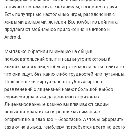
отличных по тематике, механикам, проценту отдачи.
Есть популярные настольные игры, развлечения с
живыми дилерами, лотереи. Все клубы из рейтинга
предлагают мобильное приложение на iPhone и
Android.
Мы также обратили внимание на общий
пользовательский опыт и наш внутритекстовый
анализ настроения, чтобы игроки могли легко найти то,
что они ищут, без каких-либо трудностей или путаницы.
Пользователи виртуальных клубов азартных
развлечений с лицензией имеют большой выбор
сервисов для вывода денежных призовых.
Лицензированные казино выплачивают своим
пользователям их выигрыши максимально
оперативно, а главное – безопасно. А чтобы оформить
заявку на вывод, гемблеру потребуется всего на всего