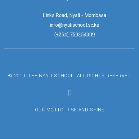
Links Road, Nyali - Mombasa
info@nyalischool.sc.ke
(+254) 759354309
© 2019. THE NYALI SCHOOL. ALL RIGHTS RESERVED
OUR MOTTO: RISE AND SHINE