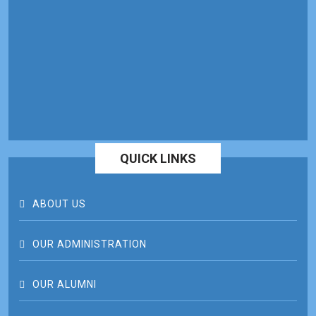
QUICK LINKS
ABOUT US
OUR ADMINISTRATION
OUR ALUMNI