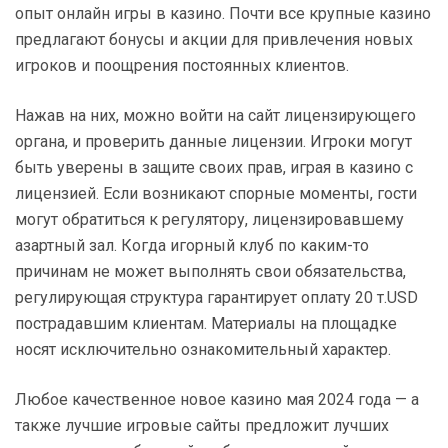
опыт онлайн игры в казино. Почти все крупные казино
предлагают бонусы и акции для привлечения новых
игроков и поощрения постоянных клиентов.
Нажав на них, можно войти на сайт лицензирующего
органа, и проверить данные лицензии. Игроки могут
быть уверены в защите своих прав, играя в казино с
лицензией. Если возникают спорные моменты, гости
могут обратиться к регулятору, лицензировавшему
азартный зал. Когда игорный клуб по каким-то
причинам не может выполнять свои обязательства,
регулирующая структура гарантирует оплату 20 т.USD
пострадавшим клиентам. Материалы на площадке
носят исключительно ознакомительный характер.
Любое качественное новое казино мая 2024 года — а
также лучшие игровые сайты предложит лучших