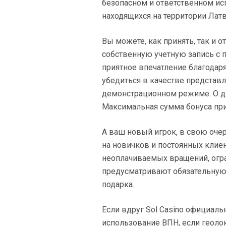
безопасном и ответственном исп
находящихся на территории Латв
Вы можете, как принять, так и 
собственную учетную запись с 
приятное впечатление благодар
убедиться в качестве представ
демонстрационном режиме. О дву
Максимальная сумма бонуса при
А ваш новый игрок, в свою очер
на новичков и постоянных клие
неоплачиваемых вращений, огра
предусматривают обязательную 
подарка.
Если вдруг Sol Casino официаль
использование ВПН, если геолок