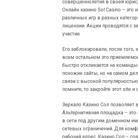
совершеннолетия в своей юрисд
Онлайн казино Sol Casino – это
различных игр в разных катего
лицензии. Акции проводятся с за
участие.
Его заблокировали, после того, 
всем остальном это приемлемое 
быстро откликается на команды
похожие сайты, но на самом дел
связи с высокой популярностью.
помните, то закройте этот site и
Зеркало Казино Сол позволяет в
Альтернативная площадка – это
в сети под другим доменном им
сетевых ограничений. Для комф
рабочий адрес. Казино Сол – с