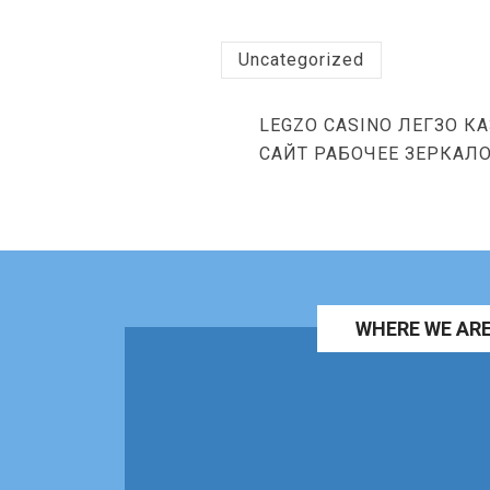
Categorized
Uncategorized
in
Post
:
LEGZO CASINO ЛЕГЗО 
САЙТ РАБОЧЕЕ ЗЕРКАЛ
navigation
WHERE WE AR