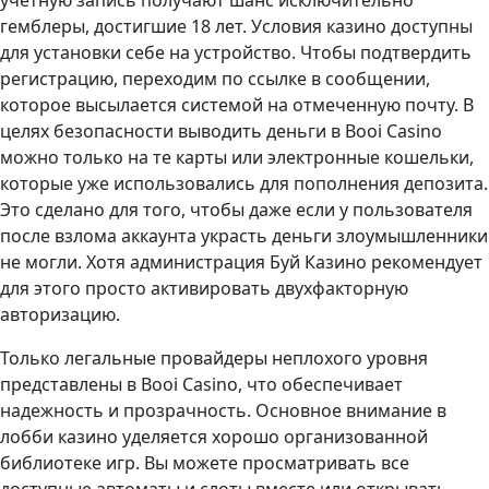
гемблеры, достигшие 18 лет. Условия казино доступны
для установки себе на устройство. Чтобы подтвердить
регистрацию, переходим по ссылке в сообщении,
которое высылается системой на отмеченную почту. В
целях безопасности выводить деньги в Booi Casino
можно только на те карты или электронные кошельки,
которые уже использовались для пополнения депозита.
Это сделано для того, чтобы даже если у пользователя
после взлома аккаунта украсть деньги злоумышленники
не могли. Хотя администрация Буй Казино рекомендует
для этого просто активировать двухфакторную
авторизацию.
Только легальные провайдеры неплохого уровня
представлены в Booi Casino, что обеспечивает
надежность и прозрачность. Основное внимание в
лобби казино уделяется хорошо организованной
библиотеке игр. Вы можете просматривать все
доступные автоматы и слоты вместе или открывать