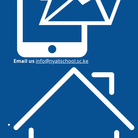
Email us
info@nyalischool.sc.ke