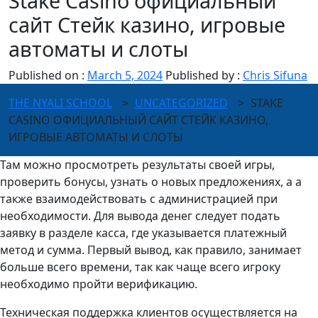
Stake Casino официальный
сайт Стейк казино, игровые
автоматы и слоты
Published on :
March 5, 2024
Published by :
Chris Sifuna
THE NYALI SCHOOL
>
UNCATEGORIZED
>
STAKE
CASINO ОФИЦИАЛЬНЫЙ САЙТ СТЕЙК КАЗИНО,
ИГРОВЫЕ АВТОМАТЫ И СЛОТЫ
Там можно просмотреть результаты своей игры,
проверить бонусы, узнать о новых предложениях, а а
также взаимодействовать с администрацией при
необходимости. Для вывода денег следует подать
заявку в разделе касса, где указывается платежный
метод и сумма. Первый вывод, как правило, занимает
больше всего времени, так как чаще всего игроку
необходимо пройти верификацию.
Техническая поддержка клиентов осуществляется на