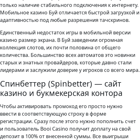
только наличие стабильного подключения к интернету.
Мобильное казино Буй отличается быстрой загрузкой и
адаптивностью под любые разрешения тачскринов.
Единственный недостаток игры в мобильной версии
казино размер экрана. В Буй заведении огромная
коллекция слотов, их почти половина от общего
количества. Большинство всех автоматов это новинки
старых и знатных провайдеров, которые давно стали
лидерами и заслужили доверие у игроков со всего мира.
Спинбеттер (Spinbetter) — сайт
казино и букмекерская контора
Чтобы активировать промокод его просто нужно
ввести в соответствующую строку в форме
регистрации. Сразу после этого нужно пополнить счет
и пользователь Booi Casino получит доплату на свой
депозит в 100% от внесенной суммы. Все выигрыши