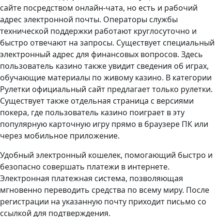
сайте посредством онлайн-чата, но есть и рабочий
адрес электронной почты. Операторы службы
технической поддержки работают круглосуточно и
быстро отвечают на запросы. Существует специальный
электронный адрес для финансовых вопросов. Здесь
пользователь казино также увидит сведения об играх,
обучающие материалы по живому казино. В категории
Рулетки официальный сайт предлагает только рулетки.
Существует также отдельная страница с версиями
покера, где пользователь казино поиграет в эту
популярную карточную игру прямо в браузере ПК или
через мобильное приложение.
Удобный электронный кошелек, помогающий быстро и
безопасно совершать платежи в интернете.
Электронная платежная система, позволяющая
мгновенно переводить средства по всему миру. После
регистрации на указанную почту приходит письмо со
ссылкой для подтверждения.