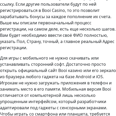
ссылку. Если другие пользователи будут по ней
регистрироваться в Booi Casino, то это позволит
зарабатывать бонусы за каждое пополнение их счета.
Выше мы описали первоначальный процесс
регистрации, на самом деле, есть еще несколько шагов.
Вам будет необходимо ввести своё ФИО полностью,
указать Пол, Страну, точный, а главное реальный Адрес
регистрации.
Для игры с мобильного не нужно скачивать или
устанавливать сторонний софт. Достаточно просто
открыть официальный сайт Booi казино или его зеркало
из браузера любого гаджета на базе Android и iOS.
Игрокам не нужно загружать приложения в телефон и
занимать место в его памяти. Мобильная версия Booi
отличается от компьютерной лишь несколько
упрощенным интерфейсом, который разработчики
адаптировали под гаджеты с сенсорными экранами.
Чтобы играть со смартфона или планшета, требуется