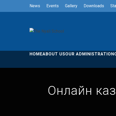
Skip
News
Events
Gallery
Downloads
Sta
to
content
The Nyali School
Rise and Shine
HOME
ABOUT US
OUR ADMINISTRATION
Онлайн каз