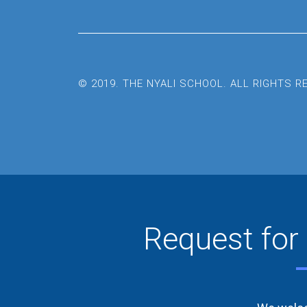
© 2019. THE NYALI SCHOOL. ALL RIGHTS 
Request for 