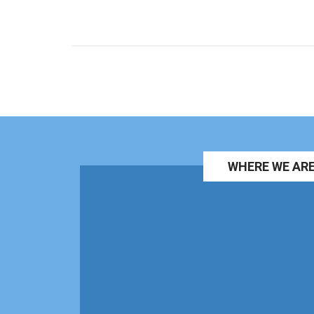
WHERE WE AR