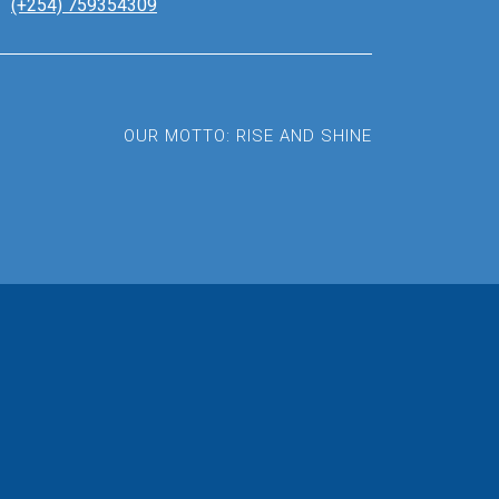
(+254) 759354309
OUR MOTTO: RISE AND SHINE