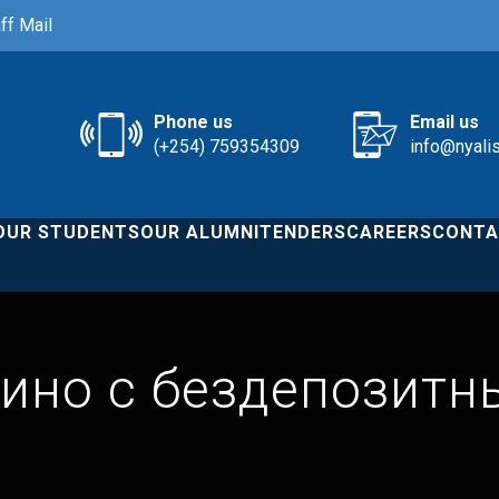
ff Mail
Phone us
Email us
(+254) 759354309
info@nyali
OUR STUDENTS
OUR ALUMNI
TENDERS
CAREERS
CONTA
ино с бездепозит