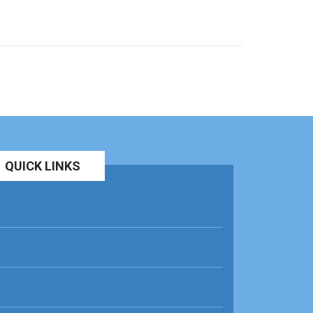
QUICK LINKS