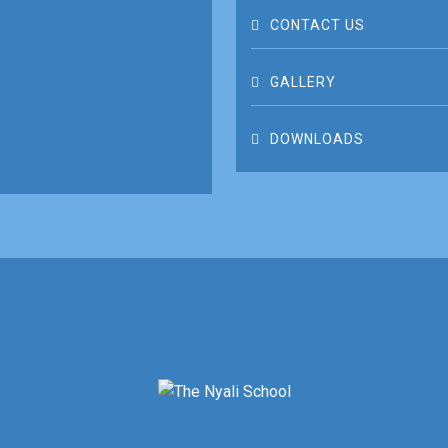
CONTACT US
GALLERY
DOWNLOADS