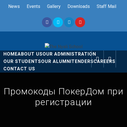
Skip
News
Events
Gallery
Downloads
Staff Mail
to
content
The Nyali
Rise and Shine
HOME
ABOUT US
OUR ADMINISTRATION
School
OUR STUDENTS
OUR ALUMNI
TENDERS
CAREERS
CONTACT US
Промокоды ПокерДом при
регистрации