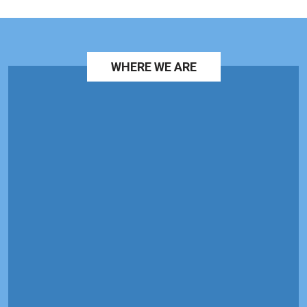
WHERE WE ARE