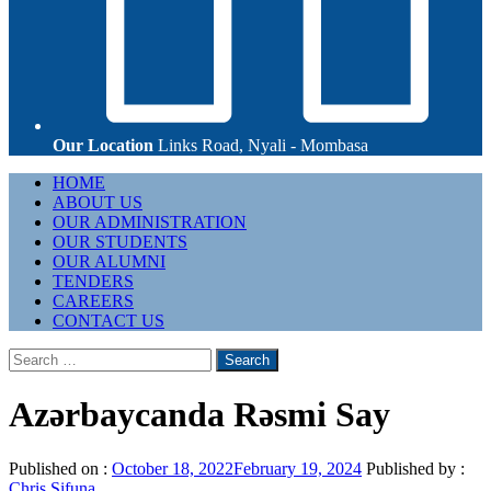
Our Location
Links Road, Nyali - Mombasa
Primary
HOME
Menu
ABOUT US
OUR ADMINISTRATION
OUR STUDENTS
OUR ALUMNI
TENDERS
CAREERS
CONTACT US
Search
for:
Azərbaycanda Rəsmi Say
Published on :
October 18, 2022
February 19, 2024
Published by :
Chris Sifuna