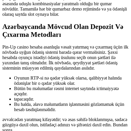
əsasında uduşlu kombinasiyalar yaratmalı olduğu bir qumar
növüdür. Tamamilə hər bir qumarbaz demo rejimində və ya ödənişli
olaraq saytda slot oynaya bilər.
Azərbaycanda Mövcud Olan Depozit Və
Çıxarma Metodları
Pin-Up casino hesaba asanlıqla vəsait yatırmaq və çıxarmaq üçün ilk
növbədə uyğun ödəniş sistemi barədə qərar verməlisiniz. Şəxsi
hesabda oyunçu istədiyi ödəniş üsulunu seçib onun şərtləri ilə
yaxından tanış olmalıdır. İlk növbədə, qeydiyyat şərtləri ödəniş
sisteminin müəyyən edilmiş qaydalarından asılıdır.
Oyunun RTP-si nə qədər yüksək olarsa, qalibiyyət halında
ödənişlər bir o qədər yüksək olar.
Bütün bu məlumatlar rəsmi internet saytında ictimaiyyətə
açıqdır.
tapacaqdır.
Bu halda, əlavə məlumatların işlənməsini gözləməmək üçün
hesab təsdiqlənməlidir.
əvvəlcədən yaratmaq kifayətdir; və əsas səhifə bloklanmışsa, sadəcə
güzgüyə daxil olun, istifadəçi adınızı və şifrənizi daxil edin. Bundan
sonra,