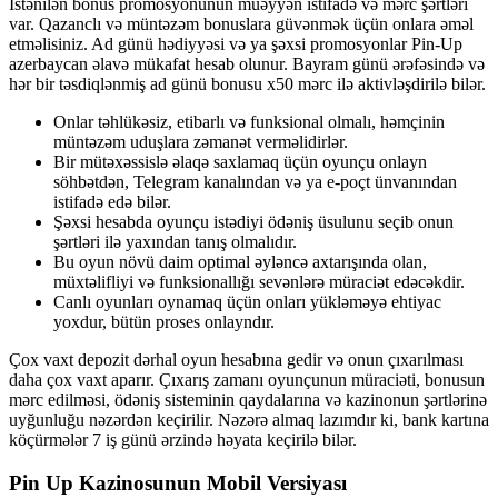
İstənilən bonus promosyonunun müəyyən istifadə və mərc şərtləri
var. Qazanclı və müntəzəm bonuslara güvənmək üçün onlara əməl
etməlisiniz. Ad günü hədiyyəsi və ya şəxsi promosyonlar Pin-Up
azerbaycan əlavə mükafat hesab olunur. Bayram günü ərəfəsində və
hər bir təsdiqlənmiş ad günü bonusu x50 mərc ilə aktivləşdirilə bilər.
Onlar təhlükəsiz, etibarlı və funksional olmalı, həmçinin
müntəzəm uduşlara zəmanət verməlidirlər.
Bir mütəxəssislə əlaqə saxlamaq üçün oyunçu onlayn
söhbətdən, Telegram kanalından və ya e-poçt ünvanından
istifadə edə bilər.
Şəxsi hesabda oyunçu istədiyi ödəniş üsulunu seçib onun
şərtləri ilə yaxından tanış olmalıdır.
Bu oyun növü daim optimal əyləncə axtarışında olan,
müxtəlifliyi və funksionallığı sevənlərə müraciət edəcəkdir.
Canlı oyunları oynamaq üçün onları yükləməyə ehtiyac
yoxdur, bütün proses onlayndır.
Çox vaxt depozit dərhal oyun hesabına gedir və onun çıxarılması
daha çox vaxt aparır. Çıxarış zamanı oyunçunun müraciəti, bonusun
mərc edilməsi, ödəniş sisteminin qaydalarına və kazinonun şərtlərinə
uyğunluğu nəzərdən keçirilir. Nəzərə almaq lazımdır ki, bank kartına
köçürmələr 7 iş günü ərzində həyata keçirilə bilər.
Pin Up Kazinosunun Mobil Versiyası