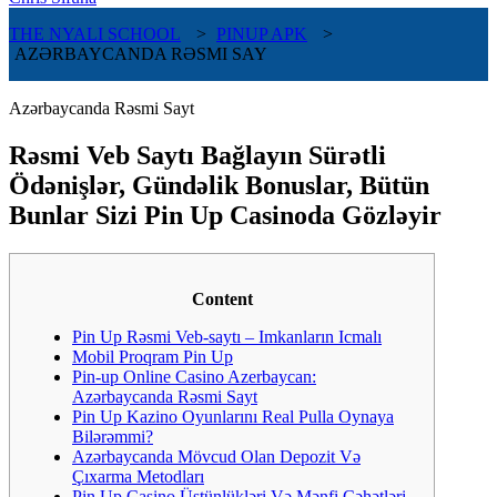
THE NYALI SCHOOL
>
PINUP APK
>
AZƏRBAYCANDA RƏSMI SAY
Azərbaycanda Rəsmi Sayt
Rəsmi Veb Saytı Bağlayın️ Sürətli
Ödənişlər, Gündəlik Bonuslar, Bütün
Bunlar Sizi Pin Up Casinoda Gözləyir
Content
Pin Up Rəsmi Veb-saytı – Imkanların Icmalı
Mobil Proqram Pin Up
Pin-up Online Casino Azerbaycan:
Azərbaycanda Rəsmi Sayt
Pin Up Kazino Oyunlarını Real Pulla Oynaya
Bilərəmmi?
Azərbaycanda Mövcud Olan Depozit Və
Çıxarma Metodları
Pin Up Casino Üstünlükləri Və Mənfi Cəhətləri