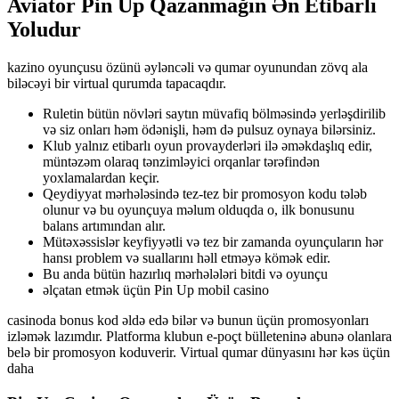
Aviator Pin Up Qazanmağın Ən Etibarlı
Yoludur
kazino oyunçusu özünü əyləncəli və qumar oyunundan zövq ala
biləcəyi bir virtual qurumda tapacaqdır.
Ruletin bütün növləri saytın müvafiq bölməsində yerləşdirilib
və siz onları həm ödənişli, həm də pulsuz oynaya bilərsiniz.
Klub yalnız etibarlı oyun provayderləri ilə əməkdaşlıq edir,
müntəzəm olaraq tənzimləyici orqanlar tərəfindən
yoxlamalardan keçir.
Qeydiyyat mərhələsində tez-tez bir promosyon kodu tələb
olunur və bu oyunçuya məlum olduqda o, ilk bonusunu
balans artımından alır.
Mütəxəssislər keyfiyyətli və tez bir zamanda oyunçuların hər
hansı problem və suallarını həll etməyə kömək edir.
Bu anda bütün hazırlıq mərhələləri bitdi və oyunçu
əlçatan etmək üçün Pin Up mobil casino
casinoda bonus kod əldə edə bilər və bunun üçün promosyonları
izləmək lazımdır. Platforma klubun e-poçt bülleteninə abunə olanlara
belə bir promosyon koduverir. Virtual qumar dünyasını hər kəs üçün
daha