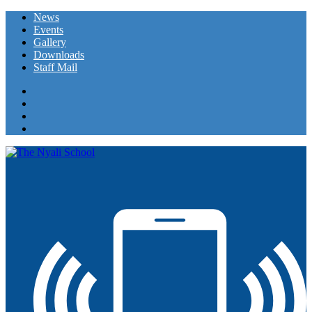
Skip
News
to
Events
content
Gallery
Downloads
Staff Mail
Facebook
Twitter
LinkedIn
YouTube
The Nyali School
Rise and Shine