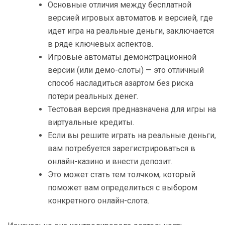
Основные отличия между бесплатной
версией игровых автоматов и версией, где
идет игра на реальные деньги, заключается
в ряде ключевых аспектов.
Игровые автоматы демонстрационной
версии (или демо-слоты) — это отличный
способ насладиться азартом без риска
потери реальных денег.
Тестовая версия предназначена для игры на
виртуальные кредиты.
Если вы решите играть на реальные деньги,
вам потребуется зарегистрироваться в
онлайн-казино и внести депозит.
Это может стать тем толчком, который
поможет вам определиться с выбором
конкретного онлайн-слота.