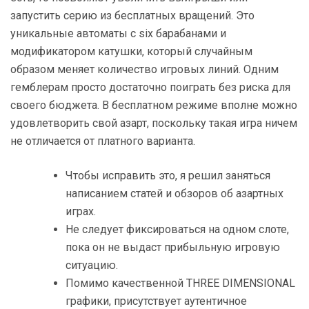
запустить серию из бесплатных вращений. Это
уникальные автоматы с six барабанами и
модификатором катушки, который случайным
образом меняет количество игровых линий. Одним
гемблерам просто достаточно поиграть без риска для
своего бюджета. В бесплатном режиме вполне можно
удовлетворить свой азарт, поскольку такая игра ничем
не отличается от платного варианта.
Чтобы исправить это, я решил заняться
написанием статей и обзоров об азартных
играх.
Не следует фиксироваться на одном слоте,
пока он не выдаст прибыльную игровую
ситуацию.
Помимо качественной THREE DIMENSIONAL
графики, присутствует аутентичное