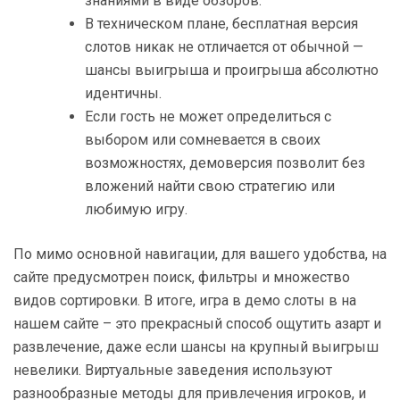
знаниями в виде обзоров.
В техническом плане, бесплатная версия
слотов никак не отличается от обычной —
шансы выигрыша и проигрыша абсолютно
идентичны.
Если гость не может определиться с
выбором или сомневается в своих
возможностях, демоверсия позволит без
вложений найти свою стратегию или
любимую игру.
По мимо основной навигации, для вашего удобства, на
сайте предусмотрен поиск, фильтры и множество
видов сортировки. В итоге, игра в демо слоты в на
нашем сайте – это прекрасный способ ощутить азарт и
развлечение, даже если шансы на крупный выигрыш
невелики. Виртуальные заведения используют
разнообразные методы для привлечения игроков, и