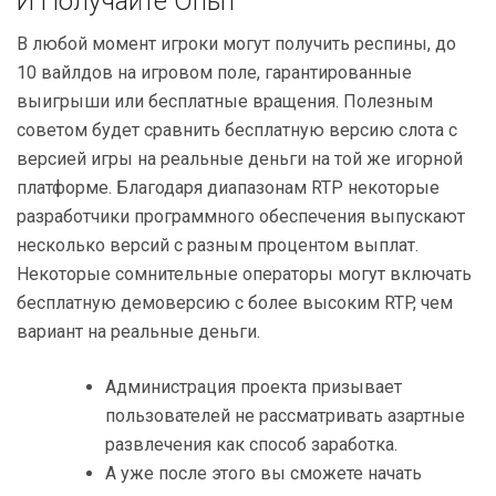
И Получайте Опыт
В любой момент игроки могут получить респины, до
10 вайлдов на игровом поле, гарантированные
выигрыши или бесплатные вращения. Полезным
советом будет сравнить бесплатную версию слота с
версией игры на реальные деньги на той же игорной
платформе. Благодаря диапазонам RTP некоторые
разработчики программного обеспечения выпускают
несколько версий с разным процентом выплат.
Некоторые сомнительные операторы могут включать
бесплатную демоверсию с более высоким RTP, чем
вариант на реальные деньги.
Администрация проекта призывает
пользователей не рассматривать азартные
развлечения как способ заработка.
А уже после этого вы сможете начать