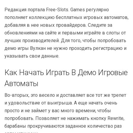
Редакция портала Free-Slots. Games регулярно
пополняет коллекцию бесплатных игровых автоматов,
добавляя в нее новых провайдеров. Следите за
обновлениями на сайте и первыми играйте в слоты от
лучших производителей. Для того, чтобы попробовать
демо игры Вулкан не нужно проходить регистрацию и
указывать свои данные.
Как Начать Играть В Демо Игровые
Автоматы
Во-вторых, это весело и доставляет все тот же трепет
и удовольствие от выигрыша. А еще начать очень
просто и не займет у вас много времени, чтобы
попробовать. Позволяет не нажимать кнопку Rewrite,
барабаны прокручиваются заданное количество раз