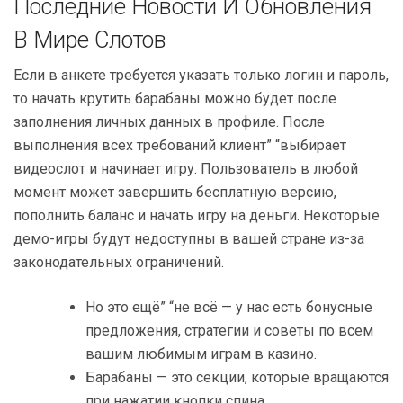
Последние Новости И Обновления
В Мире Слотов
Если в анкете требуется указать только логин и пароль,
то начать крутить барабаны можно будет после
заполнения личных данных в профиле. После
выполнения всех требований клиент” “выбирает
видеослот и начинает игру. Пользователь в любой
момент может завершить бесплатную версию,
пополнить баланс и начать игру на деньги. Некоторые
демо-игры будут недоступны в вашей стране из-за
законодательных ограничений.
Но это ещё” “не всё — у нас есть бонусные
предложения, стратегии и советы по всем
вашим любимым играм в казино.
Барабаны — это секции, которые вращаются
при нажатии кнопки спина.