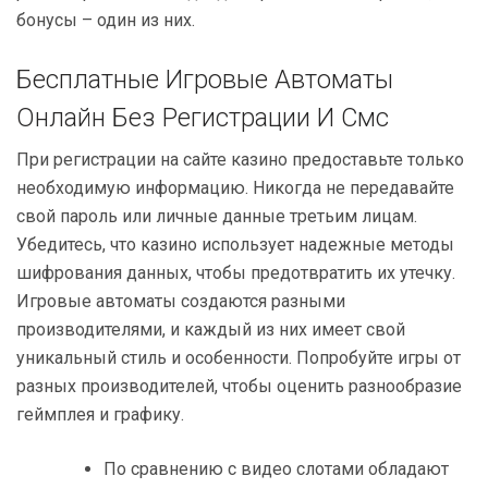
бонусы – один из них.
Бесплатные Игровые Автоматы
Онлайн Без Регистрации И Смс
При регистрации на сайте казино предоставьте только
необходимую информацию. Никогда не передавайте
свой пароль или личные данные третьим лицам.
Убедитесь, что казино использует надежные методы
шифрования данных, чтобы предотвратить их утечку.
Игровые автоматы создаются разными
производителями, и каждый из них имеет свой
уникальный стиль и особенности. Попробуйте игры от
разных производителей, чтобы оценить разнообразие
геймплея и графику.
По сравнению с видео слотами обладают