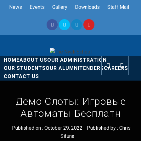
Skip
News
Events
Gallery
Downloads
Staff Mail
to
content
The Nyali
Rise and Shine
HOME
ABOUT US
OUR ADMINISTRATION
School
OUR STUDENTS
OUR ALUMNI
TENDERS
CAREERS
CONTACT US
Демо Слоты: Игровые
Автоматы Бесплатн
Published on :
October 29, 2022
Published by :
Chris
Sifuna