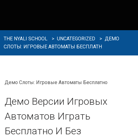
THE NYALI SCHOOL
>
UNCATEGORIZED
>
ДЕМО
СЛОТЫ: ИГРОВЫЕ АВТОМАТЫ БЕСПЛАТН
Демо Слоты: Игровые Автоматы Бесплатно
Демо Версии Игровых
Автоматов Играть
Бесплатно И Без