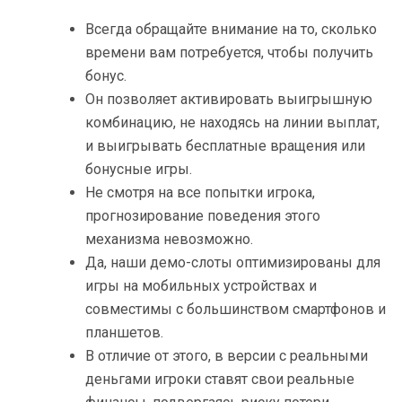
Всегда обращайте внимание на то, сколько
времени вам потребуется, чтобы получить
бонус.
Он позволяет активировать выигрышную
комбинацию, не находясь на линии выплат,
и выигрывать бесплатные вращения или
бонусные игры.
Не смотря на все попытки игрока,
прогнозирование поведения этого
механизма невозможно.
Да, наши демо-слоты оптимизированы для
игры на мобильных устройствах и
совместимы с большинством смартфонов и
планшетов.
В отличие от этого, в версии с реальными
деньгами игроки ставят свои реальные