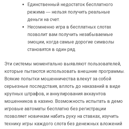
Единственный недостаток бесплатного
режима ― нельзя получить реальные
деньги на счет.
Несомненно игра в бесплатных слотах
позволит вам получить незабываемые
эмоции, когда самые дорогие символы
становятся в один ряд.
Эти системы моментально выявляют пользователей,
которые пытаются использовать внешние программы.
Всякие попытки мошенничества влекут за собой
серьезные последствия, вплоть до наказаний в виде
крупных штрафов, и аннулирования аккаунтов
мошенников в казино. Возможность испытать в демо
игровые автоматы бесплатно без регистрации
позволяет новичкам набить руку на ставках, изучить
технику игры каждого слота без денежных вложений