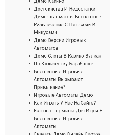
Демо Казино
Достоинства И Недостатки
Демо-автоматов: Бесплатное
Развлечение С Плюсами И
Минусами
Демо Версии Игровых
Автоматов
Демо Слоты В Казино Вулкан
По Количеству Барабанов
Бесплатные Игровые
Автоматы Вызывают
Привыкание?
Игровые Автоматы Демо
Как Играть У Нас На Сайте?
Важные Термины Для Игры В
Бесплатные Игровые
Автоматы
Скачать Демо Онлайн Слотов