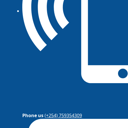
Phone us
(+254) 759354309