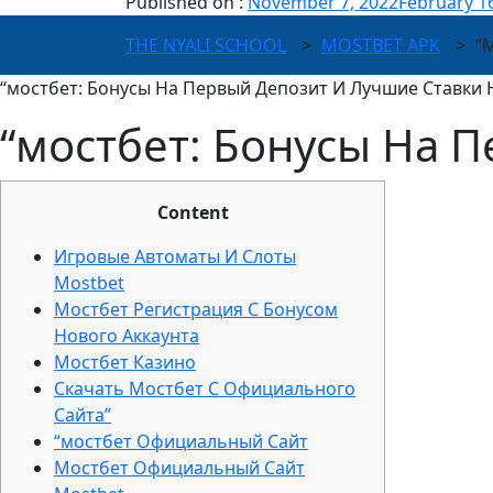
Published on :
November 7, 2022
February 1
THE NYALI SCHOOL
>
MOSTBET APK
>
“
“мостбет: Бонусы На Первый Депозит И Лучшие Ставки 
“мостбет: Бонусы На 
Content
Игровые Автоматы И Слоты
Mostbet
Мостбет Регистрация С Бонусом
Нового Аккаунта
Мостбет Казино
Скачать Мостбет С Официального
Сайта”
“мостбет Официальный Сайт
Мостбет Официальный Сайт