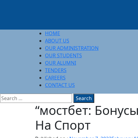
Primary
HOME
Menu
ABOUT US
OUR ADMINISTRATION
OUR STUDENTS
OUR ALUMNI
TENDERS
CAREERS
CONTACT US
Search
for:
“мостбет: Бонус
На Спорт