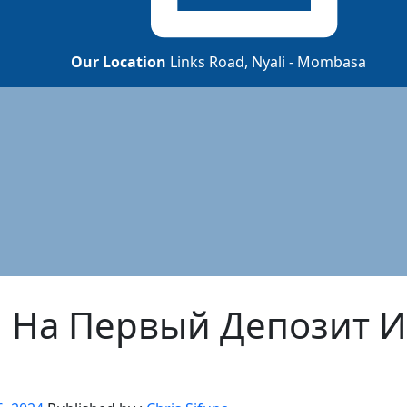
Our Location
Links Road, Nyali - Mombasa
ы На Первый Депозит 