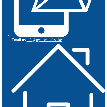
Email us
info@nyalischool.sc.ke