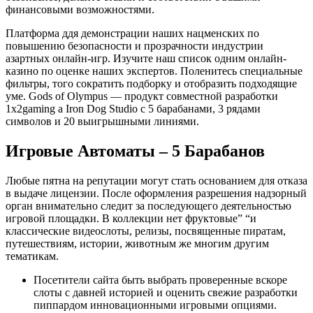
финансовыми возможностями.
Платформа ддя демонстрации наших нацменских по
повышению безопасности и прозрачности индустрии
азартных онлайн-игр. Изучите наш список одним онлайн-
казино по оценке наших экспертов. Поленитесь специальные
фильтры, того сократить подборку и отобразить подходящие
уме. Gods of Olympus — продукт совместной разработки
1x2gaming а Iron Dog Studio с 5 барабанами, 3 рядами
символов и 20 выигрышными линиями.
Игровые Автоматы – 5 Барабанов
Любые пятна на репутации могут стать основанием для отказа
в выдаче лицензии. После оформления разрешения надзорный
орган внимательно следит за последующего деятельностью
игровой площадки. В коллекции нет фруктовые” “и
классические видеослоты, релизы, посвященные пиратам,
путешествиям, истории, животным же многим другим
тематикам.
Посетители сайта быть выбрать проверенные вскоре
слоты с давней историей и оценить свежие разработки
пиппардом инновационными игровыми опциями.