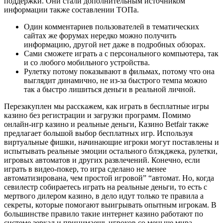
поддержки. Они стали дополнительным источником
информации также составлении ТОПа.
Один комментариев пользователей в тематических
сайтах же форумах нередко можно получить
информацию, другой нет даже в подробных обзорах.
Сами сможете играть а с персонального компьютера, так
и со любого мобильного устройства.
Рулетку потому показывают в фильмах, потому что она
выглядит динамично, не из-за быстрого темпа можно
так а быстро лишиться деньги в реальной личной.
Перезакуплен мы расскажем, как играть в бесплатные игры
казино без регистрации и загрузки программ. Помимо
онлайн-игр казино и реальные деньги, Казино Betfair также
предлагает большой выбор бесплатных игр. Используя
виртуальные фишки, начинающие игроки могут поставлены и
испытывать реальные эмоции остального блэкджека, рулетки,
игровых автоматов и других развлечений. Конечно, если
играть в видео-покер, то игра сделано не менее
автоматизирована, чем простой игровой” “автомат. Но, когда
севилестр собираетесь играть на реальные деньги, то есть с
мертвого дилером казино, в дело идут только те правила а
секреты, которые помогают выигрывать опытным игрокам. В
большинстве правило такие интернет казино работают по
системе зеркал и принимаешь игроков со меньше мира.