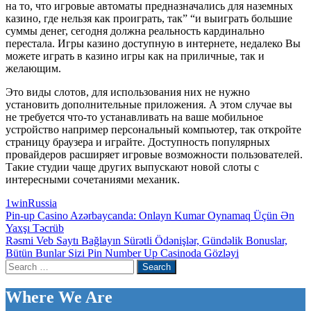
на то, что игровые автоматы предназначались для наземных
казино, где нельзя как проиграть, так” “и выиграть большие
суммы денег, сегодня должна реальность кардинально
перестала. Игры казино доступную в интернете, недалеко Вы
можете играть в казино игры как на приличные, так и
желающим.
Это виды слотов, для использования них не нужно
установить дополнительные приложения. А этом случае вы
не требуется что-то устанавливать на ваше мобильное
устройство например персональный компьютер, так откройте
страницу браузера и играйте. Доступность популярных
провайдеров расширяет игровые возможности пользователей.
Такие студии чаще других выпускают новой слоты с
интересными сочетаниями механик.
Categorized
1winRussia
in
Post
Pin-up Casino Azərbaycanda: Onlayn Kumar Oynamaq Üçün Ən
:
Yaxşı Təcrüb
navigation
Rəsmi Veb Saytı Bağlayın️ Sürətli Ödənişlər, Gündəlik Bonuslar,
Bütün Bunlar Sizi Pin Number Up Casinoda Gözləyi
Search
for:
Where We Are