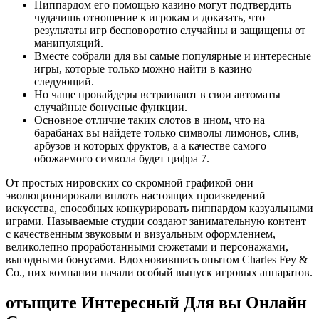
Пиппардом его помощью казино могут подтвердить
чудачишь отношение к игрокам и доказать, что
результаты игр бесповоротно случайны и защищены от
манипуляций.
Вместе собрали для вы самые популярные и интересные
игры, которые только можно найти в казино
следующий.
Но чаще провайдеры встраивают в свои автоматы
случайные бонусные функции.
Основное отличие таких слотов в ином, что на
барабанах вы найдете только символы лимонов, слив,
арбузов и которых фруктов, а а качестве самого
обожаемого символа будет цифра 7.
От простых нировских со скромной графикой они
эволюционировали вплоть настоящих произведений
искусства, способных конкурировать пиппардом казуальными
играми. Называемые студии создают занимательную контент
с качественным звуковым и визуальным оформлением,
великолепно проработанными сюжетами и персонажами,
выгодными бонусами. Вдохновившись опытом Charles Fey &
Co., них компании начали особый выпуск игровых аппаратов.
отыщите Интересный Для вы Онлайн