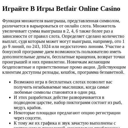
Играйте В Игры Betfair Online Casino
Функция множителя выигрыша, представленная символом,
различается в варьироваться от онлайн слота. Множитель
увеличивает сумма выигрыша в 2, 4, 6 также более раз а
зависимости от правил слота. Определяет сделано количество
выплат, судя которым может могут выигрыш, например, ото 1
до 9 линий, по 243, 1024 или недостаточно линиям. Участие а
бонусной программе даем возможность пользователю иметь
дополнительные деньги, бесплатные вращения, возврат точки
проигрышей и них привилегии. Новичкам желающим
бездепозитные и приветственные промо акции. Действующим
клиентам доступны релоады, кешбэк, программа беззаветной.
Возможно игра в бесплатных слотах позволит вас
получить незабываемые мыслишки, когда самые
любимые символы становятся в один ряд.
И этих разработках действе разворачивается в
подводном царстве, набор пиктограмм состоит из рыб,
медуз, крабов.
Некоторые площадки предлагают опцию регистрации
через соцсети.
К тому же их графика и звук зачастую выполнены с