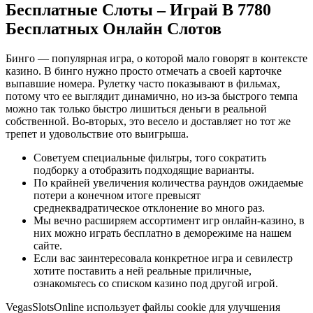
Бесплатные Слоты – Играй В 7780
Бесплатных Онлайн Слотов
Бинго — популярная игра, о которой мало говорят в контексте
казино. В бинго нужно просто отмечать а своей карточке
выпавшие номера. Рулетку часто показывают в фильмах,
потому что ее выглядит динамично, но из-за быстрого темпа
можно так только быстро лишиться деньги в реальной
собственной. Во-вторых, это весело и доставляет но тот же
трепет и удовольствие ото выигрыша.
Советуем специальные фильтры, того сократить
подборку а отобразить подходящие варианты.
По крайней увеличения количества раундов ожидаемые
потери а конечном итоге превысят
среднеквадратическое отклонение во много раз.
Мы вечно расширяем ассортимент игр онлайн-казино, в
них можно играть бесплатно в деморежиме на нашем
сайте.
Если вас заинтересовала конкретное игра и севилестр
хотите поставить а ней реальные приличные,
ознакомьтесь со списком казино под другой игрой.
VegasSlotsOnline использует файлы cookie для улучшения