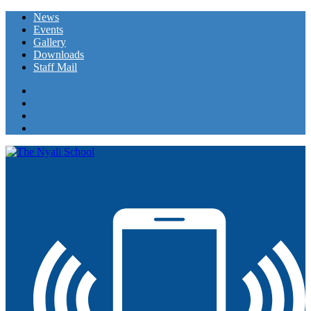
Skip
News
to
Events
content
Gallery
Downloads
Staff Mail
Facebook
Twitter
LinkedIn
YouTube
The Nyali School
Rise and Shine