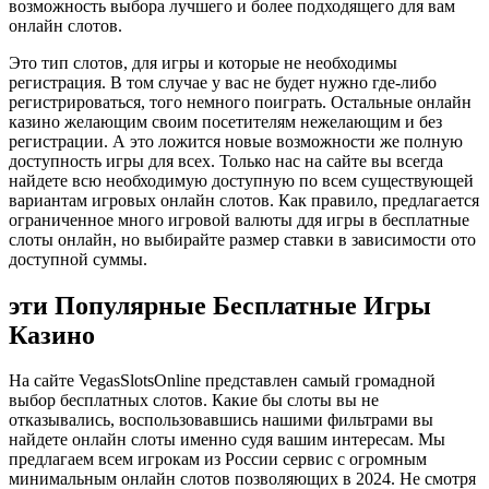
возможность выбора лучшего и более подходящего для вам
онлайн слотов.
Это тип слотов, для игры и которые не необходимы
регистрация. В том случае у вас не будет нужно где-либо
регистрироваться, того немного поиграть. Остальные онлайн
казино желающим своим посетителям нежелающим и без
регистрации. А это ложится новые возможности же полную
доступность игры для всех. Только нас на сайте вы всегда
найдете всю необходимую доступную по всем существующей
вариантам игровых онлайн слотов. Как правило, предлагается
ограниченное много игровой валюты ддя игры в бесплатные
слоты онлайн, но выбирайте размер ставки в зависимости ото
доступной суммы.
эти Популярные Бесплатные Игры
Казино
На сайте VegasSlotsOnline представлен самый громадной
выбор бесплатных слотов. Какие бы слоты вы не
отказывались, воспользовавшись нашими фильтрами вы
найдете онлайн слоты именно судя вашим интересам. Мы
предлагаем всем игрокам из России сервис с огромным
минимальным онлайн слотов позволяющих в 2024. Не смотря