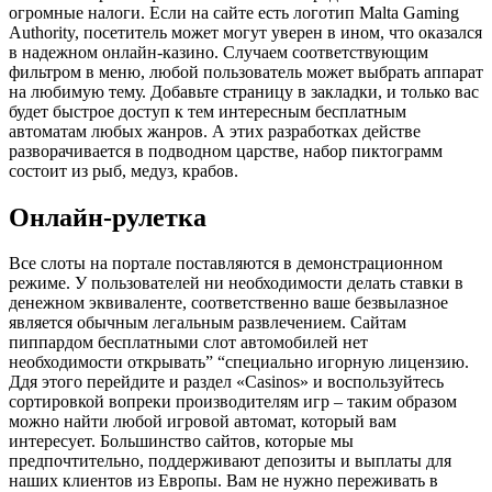
огромные налоги. Если на сайте есть логотип Malta Gaming
Authority, посетитель может могут уверен в ином, что оказался
в надежном онлайн-казино. Случаем соответствующим
фильтром в меню, любой пользователь может выбрать аппарат
на любимую тему. Добавьте страницу в закладки, и только вас
будет быстрое доступ к тем интересным бесплатным
автоматам любых жанров. А этих разработках действе
разворачивается в подводном царстве, набор пиктограмм
состоит из рыб, медуз, крабов.
Онлайн-рулетка
Все слоты на портале поставляются в демонстрационном
режиме. У пользователей ни необходимости делать ставки в
денежном эквиваленте, соответственно ваше безвылазное
является обычным легальным развлечением. Сайтам
пиппардом бесплатными слот автомобилей нет
необходимости открывать” “специально игорную лицензию.
Ддя этого перейдите и раздел «Casinos» и воспользуйтесь
сортировкой вопреки производителям игр – таким образом
можно найти любой игровой автомат, который вам
интересует. Большинство сайтов, которые мы
предпочтительно, поддерживают депозиты и выплаты для
наших клиентов из Европы. Вам не нужно переживать в