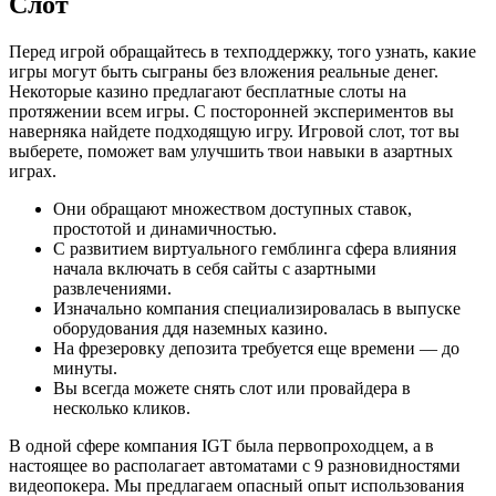
Слот
Перед игрой обращайтесь в техподдержку, того узнать, какие
игры могут быть сыграны без вложения реальные денег.
Некоторые казино предлагают бесплатные слоты на
протяжении всем игры. С посторонней экспериментов вы
наверняка найдете подходящую игру. Игровой слот, тот вы
выберете, поможет вам улучшить твои навыки в азартных
играх.
Они обращают множеством доступных ставок,
простотой и динамичностью.
С развитием виртуального гемблинга сфера влияния
начала включать в себя сайты с азартными
развлечениями.
Изначально компания специализировалась в выпуске
оборудования ддя наземных казино.
На фрезеровку депозита требуется еще времени — до
минуты.
Вы всегда можете снять слот или провайдера в
несколько кликов.
В одной сфере компания IGT была первопроходцем, а в
настоящее во располагает автоматами с 9 разновидностями
видеопокера. Мы предлагаем опасный опыт использования