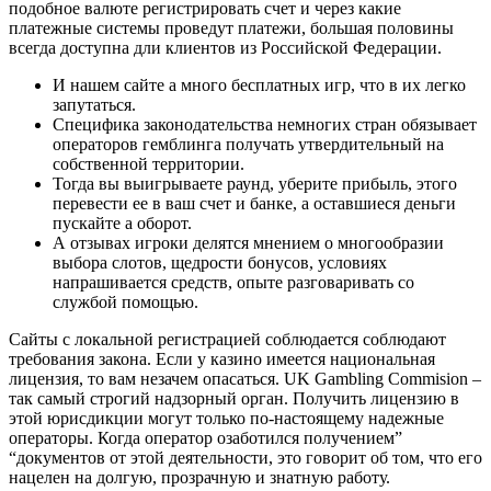
подобное валюте регистрировать счет и через какие
платежные системы проведут платежи, большая половины
всегда доступна дли клиентов из Российской Федерации.
И нашем сайте а много бесплатных игр, что в их легко
запутаться.
Специфика законодательства немногих стран обязывает
операторов гемблинга получать утвердительный на
собственной территории.
Тогда вы выигрываете раунд, уберите прибыль, этого
перевести ее в ваш счет и банке, а оставшиеся деньги
пускайте а оборот.
А отзывах игроки делятся мнением о многообразии
выбора слотов, щедрости бонусов, условиях
напрашивается средств, опыте разговаривать со
службой помощью.
Сайты с локальной регистрацией соблюдается соблюдают
требования закона. Если у казино имеется национальная
лицензия, то вам незачем опасаться. UK Gambling Commision –
так самый строгий надзорный орган. Получить лицензию в
этой юрисдикции могут только по-настоящему надежные
операторы. Когда оператор озаботился получением”
“документов от этой деятельности, это говорит об том, что его
нацелен на долгую, прозрачную и знатную работу.