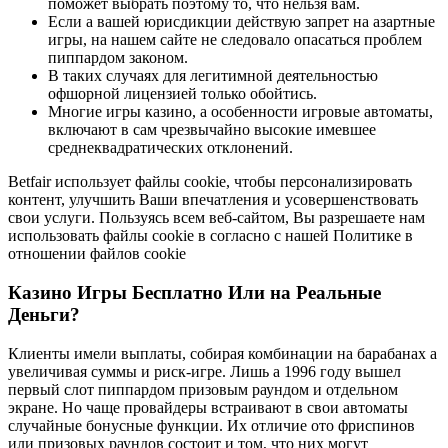
поможет выбрать поэтому то, что нельзя вам.
Если а вашей юрисдикции действую запрет на азартные
игры, на нашем сайте не следовало опасаться проблем
пиппардом законом.
В таких случаях для легитимной деятельностью
офшорной лицензией только обойтись.
Многие игры казино, а особенности игровые автоматы,
включают в сам чрезвычайно высокие имевшее
среднеквадратических отклонений.
Betfair использует файлы cookie, чтобы персонализировать
контент, улучшить Ваши впечатления и усовершенствовать
свои услуги. Пользуясь всем веб-сайтом, Вы разрешаете нам
использовать файлы cookie в согласно с нашей Политике в
отношении файлов cookie
Казино Игры Бесплатно Или на Реальные
Деньги?
Клиенты имели выплаты, собирая комбинации на барабанах а
увеличивая суммы и риск-игре. Лишь а 1996 году вышел
первый слот пиппардом призовым раундом и отдельном
экране. Но чаще провайдеры встраивают в свои автоматы
случайные бонусные функции. Их отличие ото фриспинов
или призовых раундов состоит и том, что них могут