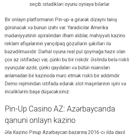
seçib istədikləri oyunu oynaya bilərlər.
Bir onlayn platformanın Pin-up-a girərək dizaynı tanış
görünəcək və bunun izahı var. Yaradıcılar Amerika
mədəniyyətinin spiralından ilham aldılar, mahiyyəti kazino
reklam afişalarının yarıçılpaq gözəllərin şəkilləri ilə
bəzədilməsidir. Dərhal oyuna real pul qoymağa hazır olan
çox az istifadəçi var, çünki bu bir riskdir. Əslində belə riskli
oyunçular azdır, çünki qaydaları və bütün nüansları
anlamadan bir kazinoda mərc etmək riskli bir addımdır.
Demo rejimindən istifadə edərək slot maşınlarının işini və
incəliklərini başa düşəcəksiniz.
Pin-Up Casino AZ: Azərbaycanda
qanuni onlayn kazino
Əla Kazino Pinup Azərbaycan bazarına 2016-cı ildə daxil