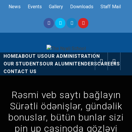
Skip
News
Events
Gallery
Downloads
Staff Mail
to
content
The Nyali
Rise and Shine
HOME
ABOUT US
OUR ADMINISTRATION
School
OUR STUDENTS
OUR ALUMNI
TENDERS
CAREERS
CONTACT US
Rəsmi veb saytı bağlayın️
Sürətli ödənişlər, gündəlik
bonuslar, bütün bunlar sizi
pin up casinoda gözləyi