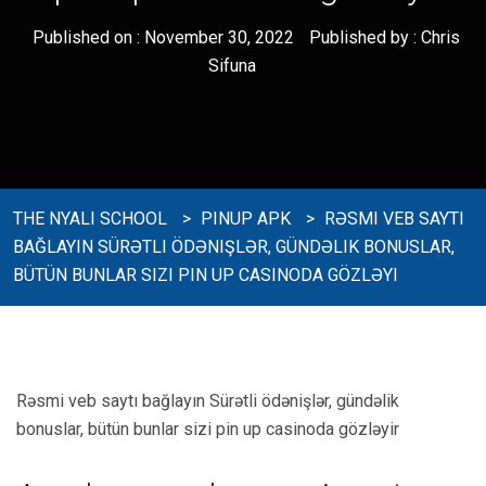
Published on :
November 30, 2022
Published by :
Chris
Sifuna
THE NYALI SCHOOL
>
PINUP APK
>
RƏSMI VEB SAYTI
BAĞLAYIN️ SÜRƏTLI ÖDƏNIŞLƏR, GÜNDƏLIK BONUSLAR,
BÜTÜN BUNLAR SIZI PIN UP CASINODA GÖZLƏYI
Rəsmi veb saytı bağlayın️ Sürətli ödənişlər, gündəlik
bonuslar, bütün bunlar sizi pin up casinoda gözləyir