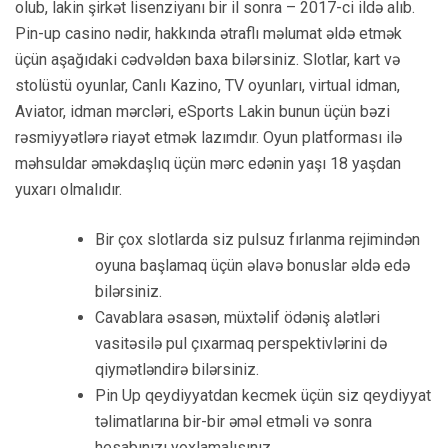
olub, lakin şirkət lisenziyanı bir il sonra – 2017-ci ildə alıb.
Pin-up casino nədir, hakkında ətraflı məlumat əldə etmək
üçün aşağıdaki cədvəldən baxa bilərsiniz. Slotlar, kart və
stolüstü oyunlar, Canlı Kazino, TV oyunları, virtual idman,
Aviator, idman mərcləri, eSports Lakin bunun üçün bəzi
rəsmiyyətlərə riayət etmək lazımdır. Oyun platforması ilə
məhsuldar əməkdaşlıq üçün mərc edənin yaşı 18 yaşdan
yuxarı olmalıdır.
Bir çox slotlarda siz pulsuz fırlanma rejimindən
oyuna başlamaq üçün əlavə bonuslar əldə edə
bilərsiniz.
Cavablara əsasən, müxtəlif ödəniş alətləri
vasitəsilə pul çıxarmaq perspektivlərini də
qiymətləndirə bilərsiniz.
Pin Up qeydiyyatdan kecmek üçün siz qeydiyyat
təlimatlarına bir-bir əməl etməli və sonra
hesabınızı yoxlamalısınız.