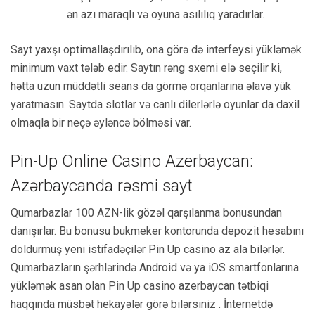
ən azı maraqlı və oyuna asılılıq yaradırlar.
Sayt yaxşı optimallaşdırılıb, ona görə də interfeysi yükləmək
minimum vaxt tələb edir. Saytın rəng sxemi elə seçilir ki,
hətta uzun müddətli seans da görmə orqanlarına əlavə yük
yaratmasın. Saytda slotlar və canlı dilerlərlə oyunlar da daxil
olmaqla bir neçə əyləncə bölməsi var.
Pin-Up Online Casino Azerbaycan:
Azərbaycanda rəsmi sayt
Qumarbazlar 100 AZN-lik gözəl qarşılanma bonusundan
danışırlar. Bu bonusu bukmeker kontorunda depozit hesabını
doldurmuş yeni istifadəçilər Pin Up casino az ala bilərlər.
Qumarbazların şərhlərində Android və ya iOS smartfonlarına
yükləmək asan olan Pin Up casino azerbaycan tətbiqi
haqqında müsbət hekayələr görə bilərsiniz . İnternetdə