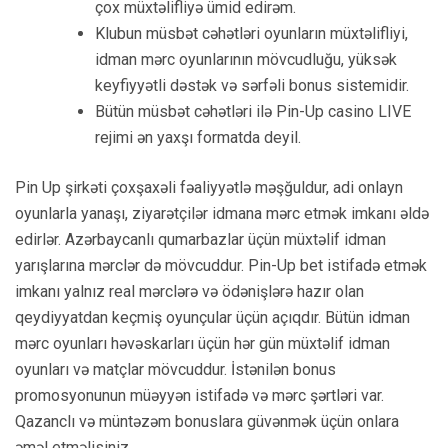
çox müxtəlifliyə ümid edirəm.
Klubun müsbət cəhətləri oyunların müxtəlifliyi,
idman mərc oyunlarının mövcudluğu, yüksək
keyfiyyətli dəstək və sərfəli bonus sistemidir.
Bütün müsbət cəhətləri ilə Pin-Up casino LIVE
rejimi ən yaxşı formatda deyil.
Pin Up şirkəti çoxşaxəli fəaliyyətlə məşğuldur, adi onlayn
oyunlarla yanaşı, ziyarətçilər idmana mərc etmək imkanı əldə
edirlər. Azərbaycanlı qumarbazlar üçün müxtəlif idman
yarışlarına mərclər də mövcuddur. Pin-Up bet istifadə etmək
imkanı yalnız real mərclərə və ödənişlərə hazır olan
qeydiyyatdan keçmiş oyunçular üçün açıqdır. Bütün idman
mərc oyunları həvəskarları üçün hər gün müxtəlif idman
oyunları və matçlar mövcuddur. İstənilən bonus
promosyonunun müəyyən istifadə və mərc şərtləri var.
Qazanclı və müntəzəm bonuslara güvənmək üçün onlara
əməl etməlisiniz.