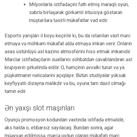
Milyonlarla istifadəçini fəth etmiş maraqlı oyun,
səbrlə birləşərək görkəmli intuisiya göstərən
müştərilərə təsirli mükafatlar vəd edir.
Esports yarışları il boyu keçirilir ki, bu da istənilən vaxt mərc
etməyə və möhkəm mükafat əldə etməyə imkan verir. Onların
əsas üstünlüyü əsl kazino atmosferini hiss etmək imkanıdır.
Mərclər istifadəçilərin suallarını söhbətdən cavablandıran əsl
krupiyerin şirkətində edilir. O, həmçinin əvvəlki turun və ya
püşkatmanın nəticələrini açıqlayır. Bütün studiyalar yüksək
keyfiyyətli dizayna malikdir və bu, oyuna tam daxil olmağı
təmin edir.
Ən yaxşı slot maşınları
Oyunçu promosyon kodundan vaxtında istifadə etməlidir,
əks halda o, etibarsız sayılacaq. Bundan sonra, əgər
müəyyən edilmişsə, mərcə uyğun olaraq mükafatı mərc