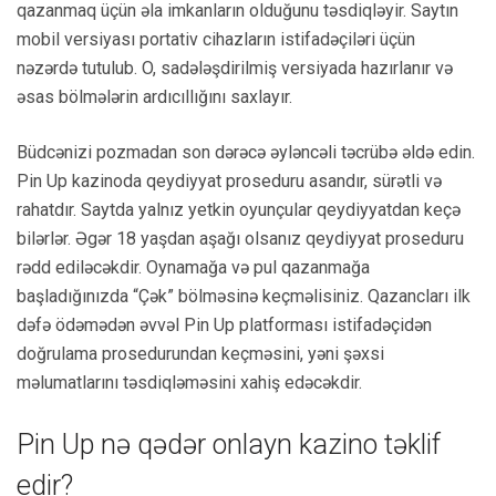
qazanmaq üçün əla imkanların olduğunu təsdiqləyir. Saytın
mobil versiyası portativ cihazların istifadəçiləri üçün
nəzərdə tutulub. O, sadələşdirilmiş versiyada hazırlanır və
əsas bölmələrin ardıcıllığını saxlayır.
Büdcənizi pozmadan son dərəcə əyləncəli təcrübə əldə edin.
Pin Up kazinoda qeydiyyat proseduru asandır, sürətli və
rahatdır. Saytda yalnız yetkin oyunçular qeydiyyatdan keçə
bilərlər. Əgər 18 yaşdan aşağı olsanız qeydiyyat proseduru
rədd ediləcəkdir. Oynamağa və pul qazanmağa
başladığınızda “Çək” bölməsinə keçməlisiniz. Qazancları ilk
dəfə ödəmədən əvvəl Pin Up platforması istifadəçidən
doğrulama prosedurundan keçməsini, yəni şəxsi
məlumatlarını təsdiqləməsini xahiş edəcəkdir.
Pin Up nə qədər onlayn kazino təklif
edir?