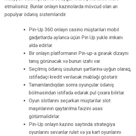
etməlisiniz. Bunlar onlayn kazinolarda mövcud olan ən
populyar ödəniş sistemləridir.
Pin-Up 360 onlayn casino müştəriləri mobil
gadjetlərdə əyləncə üçün Pin Up yukle imkanı
əldə edirlər.
Bir onlayn platformanın Pin-up-a girərək dizaynı
tanış görünəcək və bunun izahı var.
Seçilmiş ödəniş üsulunun şərtlərinə uyğun olaraq,
istifadəçi kredit veriləcək məbləği göstərir.
Tamamlandıqdan sonra oyunçular ödəniş
bölməsindən istifadə edərək pul çıxara bilirlər.
Oyun slotlarını seçərkən müştərilər slot
maşınlarının qaytarılma faizini əsas
götürməlidirlər.
Pin-Up onlayn kazino saytında strategiya
oyunlarını sevənlər rulet və ya kart oyunlarını