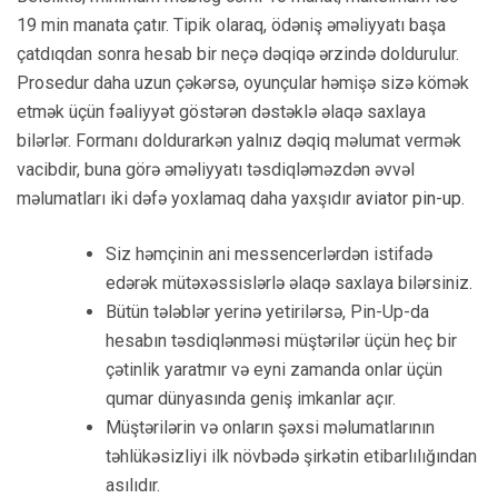
19 min manata çatır. Tipik olaraq, ödəniş əməliyyatı başa
çatdıqdan sonra hesab bir neçə dəqiqə ərzində doldurulur.
Prosedur daha uzun çəkərsə, oyunçular həmişə sizə kömək
etmək üçün fəaliyyət göstərən dəstəklə əlaqə saxlaya
bilərlər. Formanı doldurarkən yalnız dəqiq məlumat vermək
vacibdir, buna görə əməliyyatı təsdiqləməzdən əvvəl
məlumatları iki dəfə yoxlamaq daha yaxşıdır
aviator pin-up
.
Siz həmçinin ani messencerlərdən istifadə
edərək mütəxəssislərlə əlaqə saxlaya bilərsiniz.
Bütün tələblər yerinə yetirilərsə, Pin-Up-da
hesabın təsdiqlənməsi müştərilər üçün heç bir
çətinlik yaratmır və eyni zamanda onlar üçün
qumar dünyasında geniş imkanlar açır.
Müştərilərin və onların şəxsi məlumatlarının
təhlükəsizliyi ilk növbədə şirkətin etibarlılığından
asılıdır.