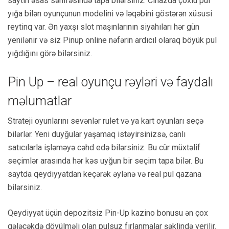
saytın əsas səhifəsində tapa bilərsiniz. Cihazda çoxlu pul
yığa bilən oyunçunun modelini və ləqəbini göstərən xüsusi
reytinq var. Ən yaxşı slot maşınlarının siyahıları hər gün
yenilənir və siz Pinup online nəfərin ardıcıl olaraq böyük pul
yığdığını görə bilərsiniz.
Pin Up – real oyunçu rəyləri və faydalı
məlumatlar
Strateji oyunlarını sevənlər rulet və ya kart oyunları seçə
bilərlər. Yeni duyğular yaşamaq istəyirsinizsə, canlı
satıcılarla işləməyə cəhd edə bilərsiniz. Bu cür müxtəlif
seçimlər arasında hər kəs uyğun bir seçim tapa bilər. Bu
saytda qeydiyyatdan keçərək əylənə və real pul qazana
bilərsiniz.
Qeydiyyat üçün depozitsiz Pin-Up kazino bonusu ən çox
gələcəkdə döyülməli olan pulsuz fırlanmalar şəklində verilir.