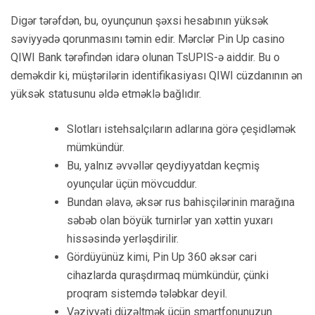
Digər tərəfdən, bu, oyunçunun şəxsi hesabının yüksək
səviyyədə qorunmasını təmin edir. Mərclər Pin Up casino
QIWI Bank tərəfindən idarə olunan TsUPIS-ə aiddir. Bu o
deməkdir ki, müştərilərin identifikasiyası QIWI cüzdanının ən
yüksək statusunu əldə etməklə bağlıdır.
Slotları istehsalçıların adlarına görə çeşidləmək
mümkündür.
Bu, yalnız əvvəllər qeydiyyatdan keçmiş
oyunçular üçün mövcuddur.
Bundan əlavə, əksər rus bahisçilərinin marağına
səbəb olan böyük turnirlər yan xəttin yuxarı
hissəsində yerləşdirilir.
Gördüyünüz kimi, Pin Up 360 əksər cari
cihazlarda quraşdırmaq mümkündür, çünki
proqram sistemdə tələbkar deyil.
Vəziyyəti düzəltmək üçün smartfonunuzun