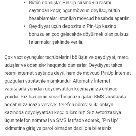
Bütün ödənişlər Pin Up casino-ün rəsmi
saytından keçir, əgər mövcud deyilsə, bütün
hesablamalar istənilən mövcud hesabda aparılır.
Qeydiyyat üçün depozitsiz Pin-Up kazino
bonusu ən çox gələcəkdə döyülməli olan pulsuz
fırlanmalar şəklində verilir.
Çox vaxt oyunçular təcrübələrini bölüşür və qeydiyyat, mərc,
uduşlar və ödənişlər haqqında danışırlar. Qeydiyyat təkcə
rəsmi internet saytında deyil, həm də mövcud PinUp İnternet
güzgüləri vasitəsilə mümkündür. Alternativ İnternet
vasitələrlə yenidən qeydiyyatdan keçməyinizə ehtiyac
yoxdur. Siz həmçinin smartfonunuza gələn SMS vasitəsilə
hesabınıza icazə verərək, telefon nömrəsi ilə onlayn
kazinoda qeydiyyatdan keçə bilərsiniz. Siz avtorizasiya
üçün telefon nömrəsi və SMS istifadə edərək, “Pin Up”
xidmətinə giriş və parol olmadan daxil ola bilərsiniz.