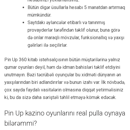
Bütün digər üsullarla hesabı 5 manatdan artırmaq
mümkündür.
Saytdakı əyləncələr etibarlı və tanınmış
provayderlər tərəfindən təklif olunur, buna görə
də onlar maraqlı mövzular, funksionallıq və yaxşı
gəlirləri ilə seçilirlər.
Pin Up 360 kitab istehsalçısının bütün müştərilərinə yalnız
qumar oyunları deyil, həm də idman bahisləri təklif etdiyini
unutmayın. Bəzi təcrübəli oyunçular bu xidməti dünyanın ən
yaxşılarından biri adlandırırlar və bunun izahı var. İlk növbədə,
çox sayda faydalı vasitələrin olmasına diqqət yetirməlisiniz
ki, bu da sizə daha səriştəli təhlil etməyə kömək edəcək.
Pin Up kazino oyunlarını real pulla oynaya
bilərəmmi?