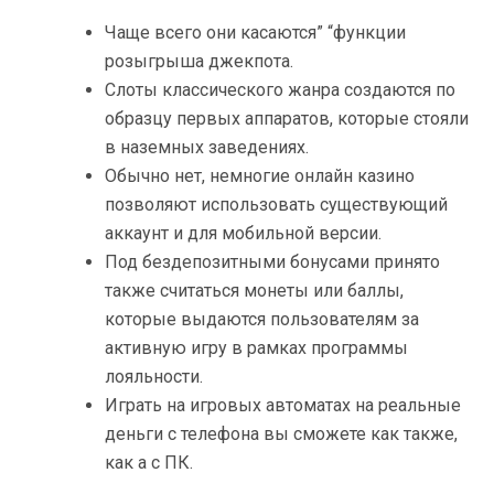
Чаще всего они касаются” “функции
розыгрыша джекпота.
Слоты классического жанра создаются по
образцу первых аппаратов, которые стояли
в наземных заведениях.
Обычно нет, немногие онлайн казино
позволяют использовать существующий
аккаунт и для мобильной версии.
Под бездепозитными бонусами принято
также считаться монеты или баллы,
которые выдаются пользователям за
активную игру в рамках программы
лояльности.
Играть на игровых автоматах на реальные
деньги с телефона вы сможете как также,
как а с ПК.