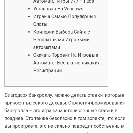
Автоматы Игры 777 – Faqs
Установка На Windows
Играй а Самые Популярные
Слоты
Критерии Выбора Сайта с
Бесплатными Игровыми
автоматами
Скачать Торрент На Игровые
Автоматы Бесплатно никаких
Регистрации
Благодаря банкроллу, можно делать ставки, которые
приносят высокого доходы. Стратегия формирования
банкролла – это игра на многочисленные ставки в
позднее. Это также безопасно в том аспекте, что если
вы проиграете, это не сильно повредит собственным