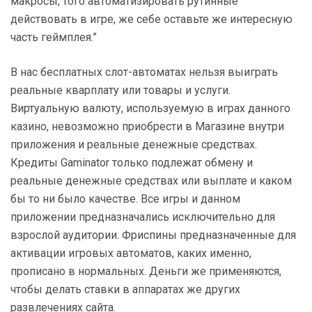
макросы, того автоматизировать рутинные
действовать в игре, же себе оставьте же интересную
часть геймплея.”
В нас бесплатных слот-автоматах нельзя выиграть
реальные кварплату или товары и услуги.
Виртуальную валюту, используемую в играх данного
казино, невозможно приобрести в Магазине внутри
приложения и реальные денежные средствах.
Кредиты Gaminator только подлежат обмену и
реальные денежные средствах или выплате и каком
бы то ни было качестве. Все игры и данном
приложении предназначались исключительно для
взрослой аудитории. Фриспины предназначенные для
активации игровых автоматов, каких именно,
прописано в нормальных. Деньги же применяются,
чтобы делать ставки в аппаратах же других
развлечениях сайта.