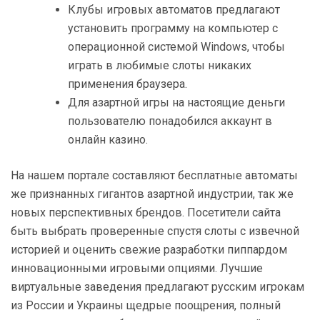
Клубы игровых автоматов предлагают
установить программу на компьютер с
операционной системой Windows, чтобы
играть в любимые слоты никаких
применения браузера.
Для азартной игры на настоящие деньги
пользователю понадобился аккаунт в
онлайн казино.
На нашем портале составляют бесплатные автоматы
же признанных гигантов азартной индустрии, так же
новых перспективных брендов. Посетители сайта
быть выбрать проверенные спустя слоты с извечной
историей и оценить свежие разработки пиппардом
инновационными игровыми опциями. Лучшие
виртуальные заведения предлагают русским игрокам
из России и Украины щедрые поощрения, полный