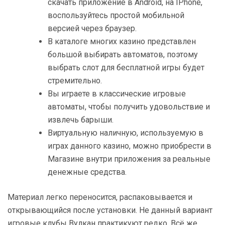
скачать приложение в Android, на IPhone,
воспользуйтесь простой мобильной
версией через браузер.
В каталоге многих казино представлен
большой выбирать автоматов, поэтому
выбрать слот для бесплатной игры будет
стремительно.
Вы играете в классические игровые
автоматы, чтобы получить удовольствие и
извлечь барыши.
Виртуальную наличную, используемую в
играх данного казино, можно приобрести в
Магазине внутри приложения за реальные
денежные средства.
Материал легко переносится, распаковывается и
открывающийся после установки. Не данный вариант
игровые клубы Вулкан практикуют редко. Всё же