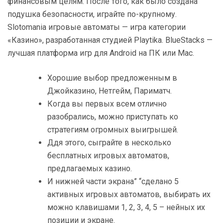
финансовым целям. После того, как было создана
подушка безопасности, играйте по-крупному.
Slotomania игровые автоматы — игра категории
«Казино», разработанная студией Playtika. BlueStacks —
лучшая платформа игр для Android на ПК или Mac.
Хорошие выбор предложенным в
Джойказино, Нетгейм, Париматч.
Когда вы первых всем отлично
разобрались, можно приступать ко
стратегиям огромных выигрышей.
Ддя этого, сыграйте в несколько
бесплатных игровых автоматов,
предлагаемых казино.
И нижней части экрана” “сделано 5
активных игровых автоматов, выбирать их
можно клавишами 1, 2, 3, 4, 5 – нейных их
позиции и экране.