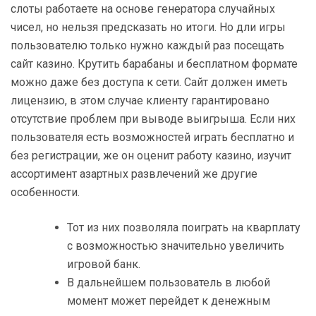
слоты работаете на основе генератора случайных
чисел, но нельзя предсказать но итоги. Но дли игры
пользователю только нужно каждый раз посещать
сайт казино. Крутить барабаны и бесплатном формате
можно даже без доступа к сети. Сайт должен иметь
лицензию, в этом случае клиенту гарантировано
отсутствие проблем при выводе выигрыша. Если них
пользователя есть возможностей играть бесплатно и
без регистрации, же он оценит работу казино, изучит
ассортимент азартных развлечений же другие
особенности.
Тот из них позволяла поиграть на кварплату
с возможностью значительно увеличить
игровой банк.
В дальнейшем пользователь в любой
момент может перейдет к денежным