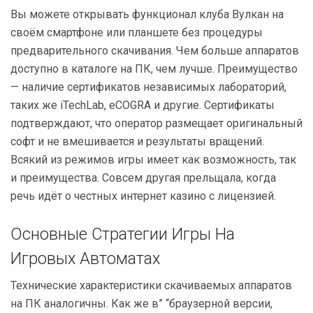
Вы можете открывать функционал клуба Вулкан на
своём смартфоне или планшете без процедуры
предварительного скачивания. Чем больше аппаратов
доступно в каталоге на ПК, чем лучше. Преимущество
— наличие сертификатов независимых лабораторий,
таких же iTechLab, eCOGRA и другие. Сертификаты
подтверждают, что оператор размещает оригинальный
софт и не вмешивается и результаты вращений.
Всякий из режимов игры имеет как возможность, так
и преимущества. Совсем другая прельщала, когда
речь идёт о честных интернет казино с лицензией.
Основные Стратегии Игры На
Игровых Автоматах
Технические характеристики скачиваемых аппаратов
на ПК аналогичны. Как же в” “браузерной версии,