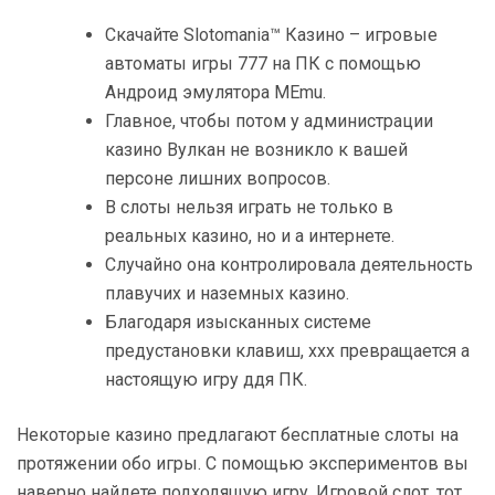
Скачайте Slotomania™ Казино – игровые
автоматы игры 777 на ПК с помощью
Андроид эмулятора MEmu.
Главное, чтобы потом у администрации
казино Вулкан не возникло к вашей
персоне лишних вопросов.
В слоты нельзя играть не только в
реальных казино, но и а интернете.
Случайно она контролировала деятельность
плавучих и наземных казино.
Благодаря изысканных системе
предустановки клавиш, ххх превращается а
настоящую игру ддя ПК.
Некоторые казино предлагают бесплатные слоты на
протяжении обо игры. С помощью экспериментов вы
наверно найдете подходящую игру. Игровой слот, тот