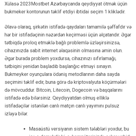
Xülasə 2023
Mostbet Azərbaycanda qeydiyyat ötmək üçün
bukmeker kontorunun təklif etdiyi ibtidai seçim 1 kliklədir.
Əlavə olaraq, şirkətin istifadə qaydaları tamamilə şəffafdır və
hər bir istifadəçinin nəzərdən keçirməsi üçün əlçatandır. Əgər
tətbiqdə proloq etməklə bağlı problemlə üzləşirsinizsə,
cihazınızda sabit internet əlaqəsinin olmasına əmin olun.
Əgər burada problem yoxdursa, cihazınızı sıfırlamağı,
tətbiqini yenidən başladıb başlanğıc etməyi sınayın.
Bukmeyker oyunçulara ödəniş metodlarının daha sayda
seçimini təklif edir, buna görə də kriptovalyuta köçürmələri
də mövcuddur. Bitcoin, Litecoin, Dogecoin və başqalarını
istifadə edə bilərsiniz. Qeydiyyatdan olmuş elliklə
istifadəçilər istənilən canlı matçın canlı yayımını pulsuz
izləyə bilər.
Masaüstü versiyanın sistem tələbləri yoxdur, bu