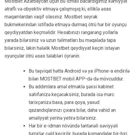
Mostbet Azərbaycan üçün bu icmalı bacardığımız kəmiyyət
ətraflı və obyektiv etməyə çalışmışıq ki, elliklə əsas
məqamlardan vaqif olasınız. Mostbet seyrək
bukmekerindən istifadə etməyə durmaq ötrü hər bir oyunçu
qeydiyyatdan keçməlidir. Hesabınızı rəngarəng yollarla
yarada bilərsiniz və uzun təlimatları bu məqalədə tapa
bilərsiniz, lakin hələlik Mostbet qeydiyyat keçin istəyən
oyunçular ötrü əsas tələbləri öyrənin.
Bu təşviqat hətta Android və ya iPhone-a endirilə
bilən MOSTBET mobil APP-də də mövcuddur.
Bu addımlara əməl etməklə şəxsi kabinet
səhifənizə keçəcəksiniz, burada isə mərc
tarixçənizə baxa, para qoya, yaxud
qazandıqlarınızı çıxara bilər, daha vahid ən
əməliyyat yerinə yetirə bilərsiniz.
Hər bir e-idman növündə təntənəli səviyyəli
turnirlər cəld keçirilir, burada komandalar bir-biri