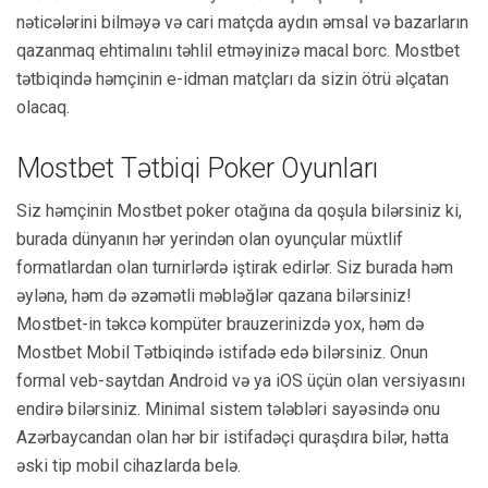
nəticələrini bilməyə və cari matçda aydın əmsal və bazarların
qazanmaq ehtimalını təhlil etməyinizə macal borc. Mostbet
tətbiqində həmçinin e-idman matçları da sizin ötrü əlçatan
olacaq.
Mostbet Tətbiqi Poker Oyunları
Siz həmçinin Mostbet poker otağına da qoşula bilərsiniz ki,
burada dünyanın hər yerindən olan oyunçular müxtlif
formatlardan olan turnirlərdə iştirak edirlər. Siz burada həm
əylənə, həm də əzəmətli məbləğlər qazana bilərsiniz!
Mostbet-in təkcə kompüter brauzerinizdə yox, həm də
Mostbet Mobil Tətbiqində istifadə edə bilərsiniz. Onun
formal veb-saytdan Android və ya iOS üçün olan versiyasını
endirə bilərsiniz. Minimal sistem tələbləri sayəsində onu
Azərbaycandan olan hər bir istifadəçi quraşdıra bilər, hətta
əski tip mobil cihazlarda belə.